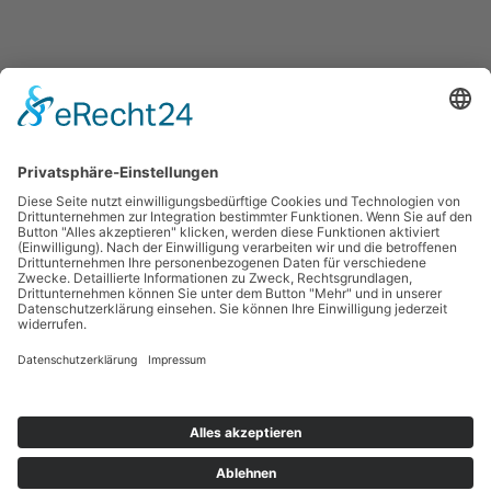
Powered by
www.365art.de
/
Impressum
/
Datenschutz
/
©
2024 kleines theater – KAMMERSPIELE Landshut