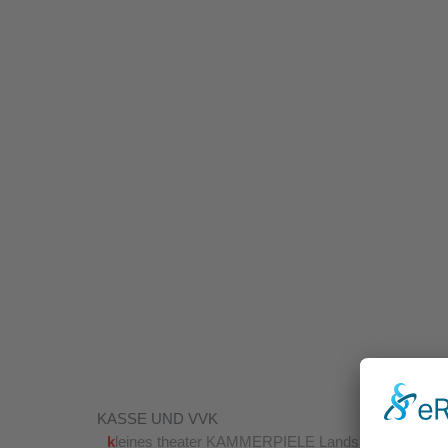
KASSE UND VVK
KASSE UND VVK
k
leines theater KAMMERPIELE Landshut