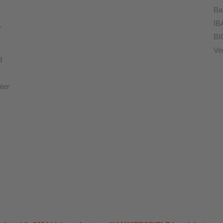
Ba
IB
.
BI
Ve
d
ter