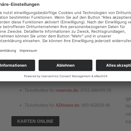
Hause ausdrucken. Sie gelangen zum Online-Verkauf
über den Spielplan und die Informationsseiten zu den
einzelnen Theaterstücken.
Beim Online-Kauf über Reservix wird eine
Systemgebühr von 2 .– Euro pro Warenkorb erhoben.
SERVICEPORTAL FÜR DEN ONLINE-
TICKETVERKAUF:
r
(täglich zwischen 6 und 22 Uhr)
Tickethotline für
reservix.de
: 0761-888499 99
S
Tickethotline für
ADticket.de
: 069-902839 86
We
od
KARTEN ONLINE
KA