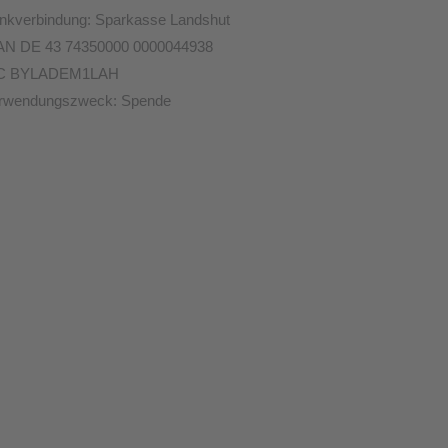
nkverbindung: Sparkasse Landshut
AN DE 43 74350000 0000044938
C BYLADEM1LAH
rwendungszweck: Spende