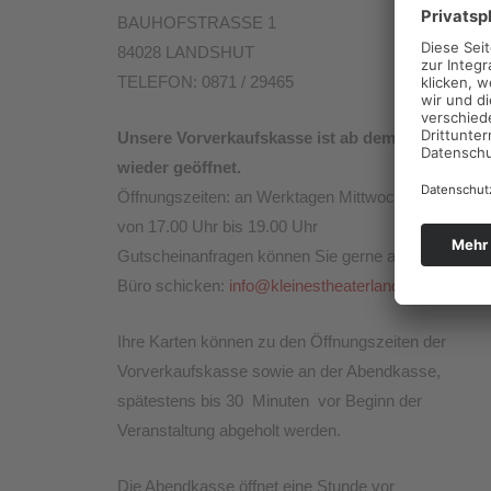
BAUHOFSTRASSE 1
84028 LANDSHUT
TELEFON: 0871 / 29465
Unsere Vorverkaufskasse ist ab dem 16.09.2026
wieder geöffnet.
Öffnungszeiten: an Werktagen Mittwoch bis Freitag
von 17.00 Uhr bis 19.00 Uhr
Gutscheinanfragen können Sie gerne an unser unse
Büro schicken:
info@kleinestheaterlandshut.de
Ihre Karten können zu den Öffnungszeiten der
Vorverkaufskasse sowie an der Abendkasse,
spätestens bis 30 Minuten vor Beginn der
Veranstaltung abgeholt werden.
Die Abendkasse öffnet eine Stunde vor