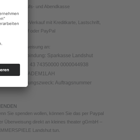
Vorverkaufs- und Abendkasse
im Online-Verkauf mit Kreditkarte, Lastschrift,
Sofortkauf oder PayPal
per Überweisung an:
Bankverbindung: Sparkasse Landshut
IBAN DE 43 74350000 0000044938
BIC BYLADEM1LAH
Verwendungszweck: Auftragsnummer
PENDEN
nn Sie spenden wollen, können Sie das per Paypal
er Überweisung direkt an kleines theater gGmbH –
MMERSPIELE Landshut tun.