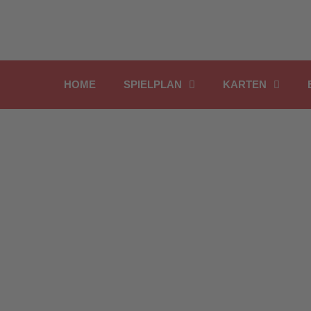
Inhalt
Zum
springen
Inhalt
springen
HOME
SPIELPLAN
KARTEN