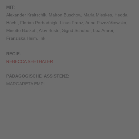
MIT:
Alexander Kraitschik, Mairon Buschow, Marla Mieskes, Hedda
Höcht, Florian Porbadnigk, Linus Franz, Anna Pszczó
ł
kowska,
Minette Baskett, Alev Beste, Sigrid Schober, Lea Amrei,
Franziska Heim, Ink
REGIE:
REBECCA SEETHALER
PÄDAGOGISCHE ASSISTENZ:
MARGARETA EMPL