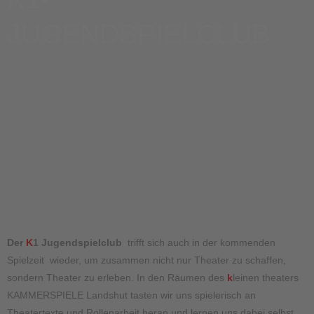
JUGENDSPIELCLUB
Der
K
1 Jugendspielclub
trifft sich auch in der kommenden
Spielzeit wieder, um zusammen nicht nur Theater zu schaffen,
sondern Theater zu erleben. In den Räumen des
k
leinen theaters
KAMMERSPIELE Landshut tasten wir uns spielerisch an
Theatertexte und Rollenarbeit heran und lernen uns dabei selbst