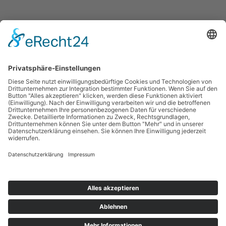
Powered by
www.365art.de
/
Impressum
/
Datenschutz
/
©
2024 kleines theater – KAMMERSPIELE Landshut