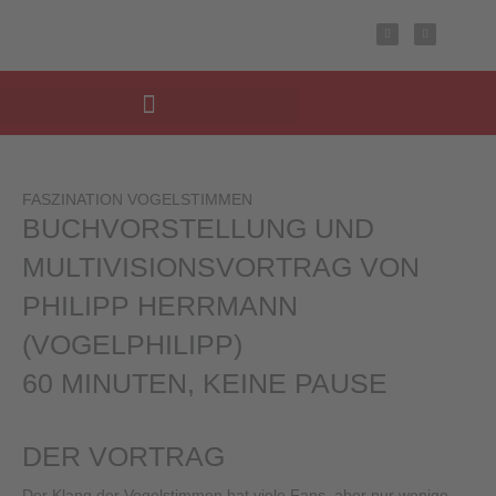
Inhalt
Zum
F
I
springen
a
n
Inhalt
c
s
e
t
springen
b
a
o
g
o
r
k
a
m
FASZINATION VOGELSTIMMEN
BUCHVORSTELLUNG UND
MULTIVISIONSVORTRAG VON
PHILIPP HERRMANN
(VOGELPHILIPP)
60 MINUTEN, KEINE PAUSE
DER VORTRAG
Der Klang der Vogelstimmen hat viele Fans, aber nur wenige