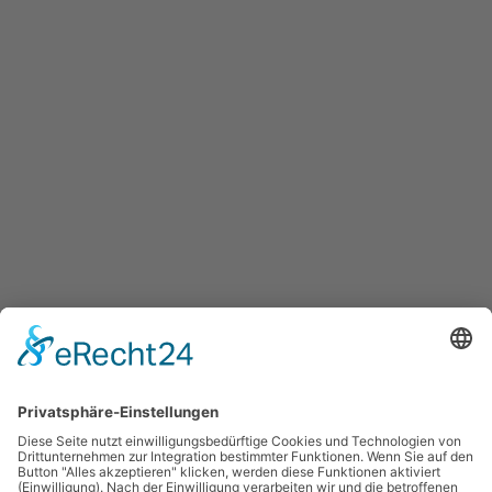
Powered by
www.365art.de
/
Impressum
/
Datenschutz
/
©
2024 kleines theater – KAMMERSPIELE Landshut