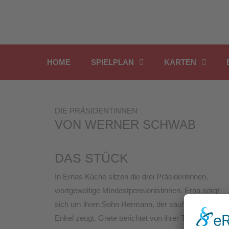
Inhalt
Zum
springen
Inhalt
springen
HOME
SPIELPLAN
KARTEN
DIE PRÄSIDENTINNEN
VON WERNER SCHWAB
DAS STÜCK
In Ernas Küche sitzen die drei Präsidentinnen,
wortgewaltige Mindestpensionistinnen. Erna sorgt
sich um ihren Sohn Hermann, der säuft und keine
Enkel zeugt. Grete berichtet von ihrer Tochter in