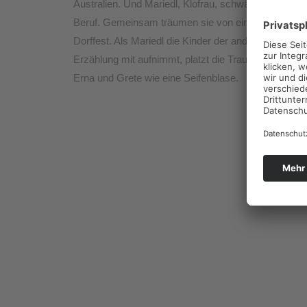
Australien. Und Mariedl, Klofrau, schwärmt von ihr
Beruf. Gemeinsam träumen sie von einem schönen
Dorffest. Als Mariedl die Kinder der anderen in die
Erzählung mit aufnimmt, platzt die Traumversion vo
Erna und Grete wie eine Seifenblase.