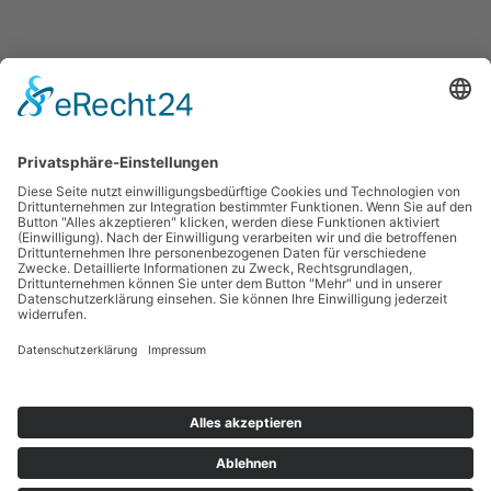
Powered by
www.365art.de
/
Impressum
/
Datenschutz
/
©
2024 kleines theater – KAMMERSPIELE Landshut