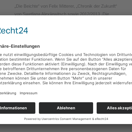
„Die Beichte“ von Felix Mitterer, „Chronik der Zukunft“
von Swetlana Alexijewitsch sowie 2012/2013 „Die
Wahrheit“ von Florian Zeller, 2013/2014 „Bank of
Love“ von Michael L. Seyfried. In der Spielzeit
2016/2017 inszenierte er „Begegnungen“, ein Projekt
mit Flüchtlingen und Einheimischen, „Alte Liebe“ von
Elke Heidenreich und Bernd Schroeder und „Tschick“
von Wolfgang Herrndorf für die Spielzeit 2017/2018.