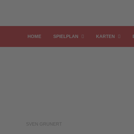
Inhalt
Zum
springen
Inhalt
springen
HOME
SPIELPLAN
KARTEN
THEATER IST DIE KUNST, UNSER MENSCHSEIN 
SVEN GRUNERT